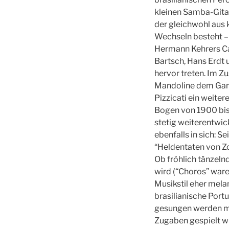
kleinen Samba-Gitar
der gleichwohl aus
Wechseln besteht – 
Hermann Kehrers Cav
Bartsch, Hans Erdt 
hervor treten. Im 
Mandoline dem Ganze
Pizzicati ein weite
Bogen von 1900 bis 
stetig weiterentwic
ebenfalls in sich: 
“Heldentaten von Zo
Ob fröhlich tänzeln
wird (“Choros” ware
Musikstil eher mel
brasilianische Port
gesungen werden müs
Zugaben gespielt wi