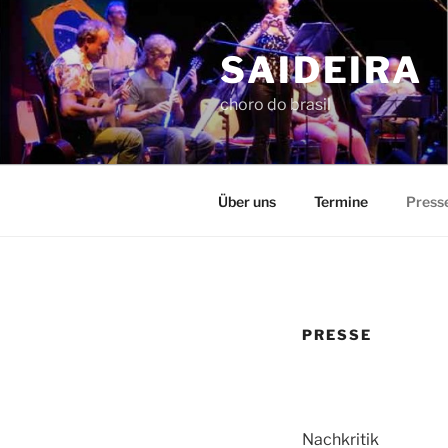
Skip
to
SAIDEIRA
content
choro do brasil
Über uns
Termine
Press
PRESSE
Nachkritik