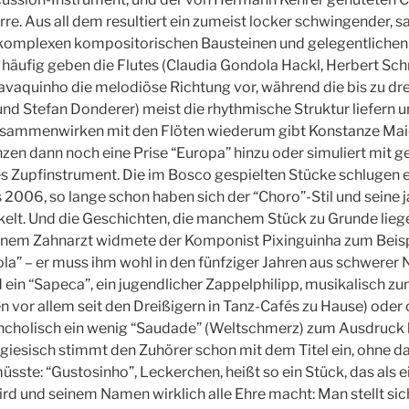
re. Aus all dem resultiert ein zumeist locker schwingender, 
 komplexen kompositorischen Bausteinen und gelegentliche
häufig geben die Flutes (Claudia Gondola Hackl, Herbert Sc
aquinho die melodiöse Richtung vor, während die bis zu dre
und Stefan Donderer) meist die rhythmische Struktur liefern u
Zusammenwirken mit den Flöten wiederum gibt Konstanze Mai
n dann noch eine Prise “Europa” hinzu oder simuliert mit g
res Zupfinstrument. Die im Bosco gespielten Stücke schlugen e
2006, so lange schon haben sich der “Choro”-Stil und seine j
kelt. Und die Geschichten, die manchem Stück zu Grunde lieg
Seinem Zahnarzt widmete der Komponist Pixinguinha zum Beisp
la” – er muss ihm wohl in den fünfziger Jahren aus schwerer 
d ein “Sapeca”, ein jugendlicher Zappelphilipp, musikalisch 
n vor allem seit den Dreißigern in Tanz-Cafés zu Hause) ode
ancholisch ein wenig “Saudade” (Weltschmerz) zum Ausdruck 
ugiesisch stimmt den Zuhörer schon mit dem Titel ein, ohne d
ste: “Gustosinho”, Leckerchen, heißt so ein Stück, das als 
rd und seinem Namen wirklich alle Ehre macht: Man stellt sic