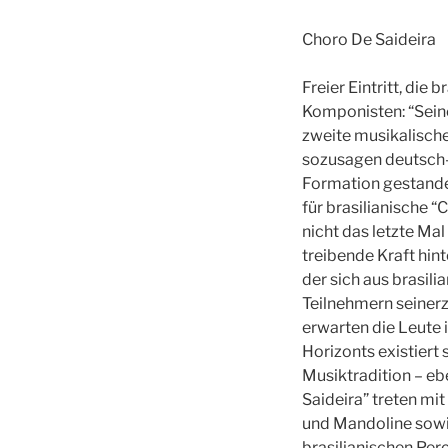
Choro De Saideira
Freier Eintritt, die
Komponisten: “Sein
zweite musikalische
sozusagen deutsch-br
Formation gestanden
für brasilianische 
nicht das letzte Mal
treibende Kraft hint
der sich aus brasil
Teilnehmern seiner
erwarten die Leute 
Horizonts existiert
Musiktradition – eb
Saideira” treten mit
und Mandoline sowi
brasilianischen Pe