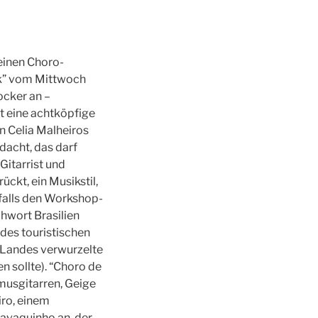
 einen Choro-
ik” vom Mittwoch
ocker an –
it eine achtköpfige
n Celia Malheiros
dacht, das darf
Gitarrist und
ückt, ein Musikstil,
nfalls den Workshop-
hwort Brasilien
des touristischen
s Landes verwurzelte
 sollte). “Choro de
hmusgitarren, Geige
ro, einem
avaquinho an, der