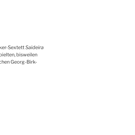
ker-Sextett
Saideira
pielten, bisweilen
chen Georg-Birk-