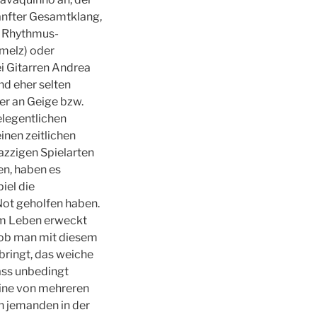
sanfter Gesamtklang,
n Rhythmus-
hmelz) oder
i Gitarren Andrea
nd eher selten
er an Geige bzw.
elegentlichen
inen zeitlichen
azzigen Spielarten
en, haben es
iel die
Not geholfen haben.
zum Leben erweckt
r ob man mit diesem
bringt, das weiche
ass unbedingt
eine von mehreren
h jemanden in der