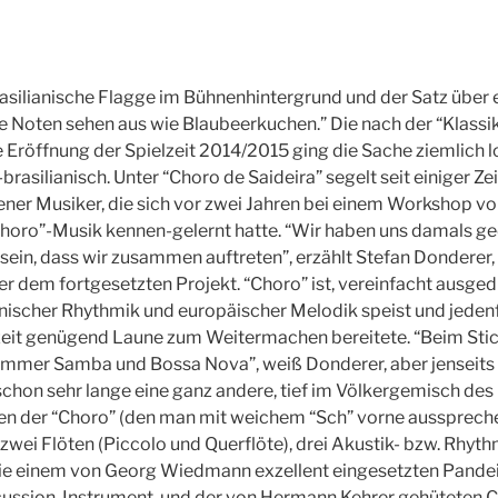
 brasilianische Flagge im Bühnenhintergrund und der Satz über
e Noten sehen aus wie Blaubeerkuchen.” Die nach der “Klass
 Eröffnung der Spielzeit 2014/2015 ging die Sache ziemlich l
asilianisch. Unter “Choro de Saideira” segelt seit einiger Ze
er Musiker, die sich vor zwei Jahren bei einem Workshop vo
“Choro”-Musik kennen-gelernt hatte. “Wir haben uns damals ge
 sein, dass wir zusammen auftreten”, erzählt Stefan Donderer, 
er dem fortgesetzten Projekt. “Choro” ist, vereinfacht ausgedr
ianischer Rhythmik und europäischer Melodik speist und jede
zeit genügend Laune zum Weitermachen bereitete. “Beim Stic
immer Samba und Bossa Nova”, weiß Donderer, aber jenseits 
 schon sehr lange eine ganz andere, tief im Völkergemisch de
en der “Choro” (den man mit weichem “Sch” vorne aussprechen
 zwei Flöten (Piccolo und Querflöte), drei Akustik- bzw. Rhyt
e einem von Georg Wiedmann exzellent eingesetzten Pandei
rcussion-Instrument, und der von Hermann Kehrer gehüteten C